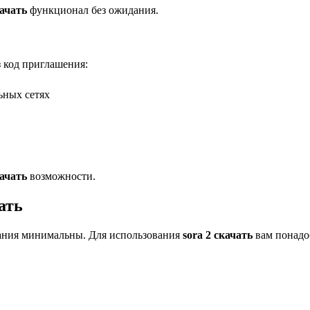
качать
функционал без ожидания.
з код приглашения:
ьных сетях
качать
возможности.
ать
вания минимальны. Для использования
sora 2 скачать
вам понадо