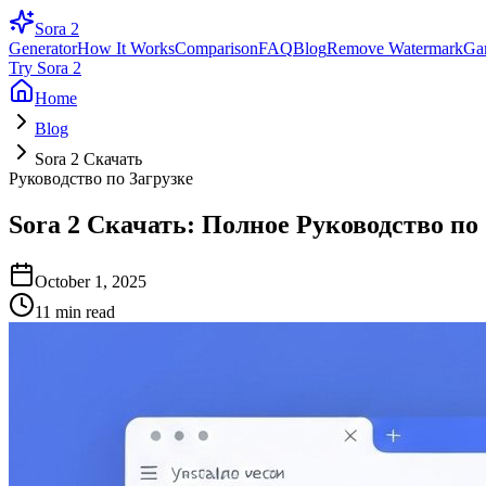
Sora 2
Generator
How It Works
Comparison
FAQ
Blog
Remove Watermark
Ga
Try Sora 2
Home
Blog
Sora 2 Скачать
Руководство по Загрузке
Sora 2 Скачать: Полное Руководство по
October 1, 2025
11 min read